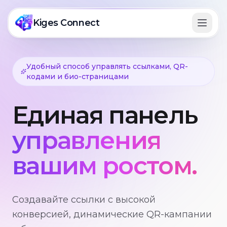
Kiges Connect
Удобный способ управлять ссылками, QR-
кодами и био-страницами
Трекинг-ссылки
Единая панель
Динамические QR-коды
управления
Bio-страницы
вашим ростом.
Умные редиректы
Создавайте ссылки с высокой
Аналитика кампаний
конверсией, динамические QR-кампании